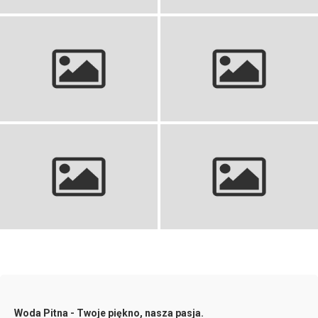
Amp Futbol: Pełny Przewodnik
Składy Bodø/Glimt vs Club
po tej Ekscytującej Dyscyplinie
Brugge: Kto zagra?
Strój do piłki ręcznej: idealny
Składy: Real Sociedad – RCD
wybór dla każdego gracza
Mallorca: Przegląd i analiza
Woda Pitna - Twoje piękno, nasza pasja.