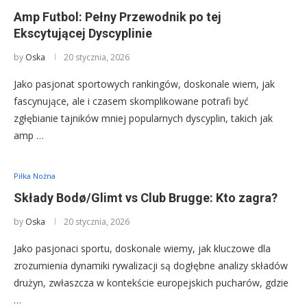
Amp Futbol: Pełny Przewodnik po tej
Ekscytującej Dyscyplinie
by
Oska
20 stycznia, 2026
Jako pasjonat sportowych rankingów, doskonale wiem, jak
fascynujące, ale i czasem skomplikowane potrafi być
zgłębianie tajników mniej popularnych dyscyplin, takich jak
amp …
Piłka Nożna
Składy Bodø/Glimt vs Club Brugge: Kto zagra?
by
Oska
20 stycznia, 2026
Jako pasjonaci sportu, doskonale wiemy, jak kluczowe dla
zrozumienia dynamiki rywalizacji są dogłębne analizy składów
drużyn, zwłaszcza w kontekście europejskich pucharów, gdzie
…