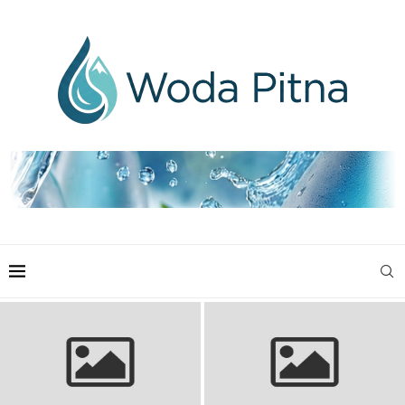
Składy Piast Gliwice vs Lechia
Składy: Liverpool – Arsenal FC:
Gdańsk: Kluczowe zestawienia i
Przewidywane składy na mecz
analiza