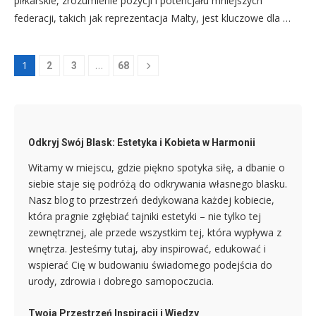
piłkarskie, zrozumienie pozycji i potencjału mniejszych
federacji, takich jak reprezentacja Malty, jest kluczowe dla …
1
…
2
3
68
Odkryj Swój Blask: Estetyka i Kobieta w Harmonii
Witamy w miejscu, gdzie piękno spotyka siłę, a dbanie o
siebie staje się podróżą do odkrywania własnego blasku.
Nasz blog to przestrzeń dedykowana każdej kobiecie,
która pragnie zgłębiać tajniki estetyki – nie tylko tej
zewnętrznej, ale przede wszystkim tej, która wypływa z
wnętrza. Jesteśmy tutaj, aby inspirować, edukować i
wspierać Cię w budowaniu świadomego podejścia do
urody, zdrowia i dobrego samopoczucia.
Twoja Przestrzeń Inspiracji i Wiedzy