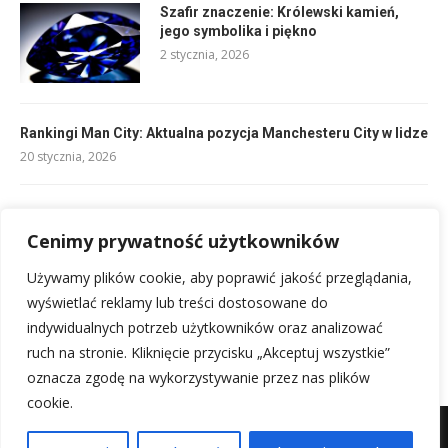
Szafir znaczenie: Królewski kamień,
jego symbolika i piękno
2 stycznia, 2026
Rankingi Man City: Aktualna pozycja Manchesteru City w lidze
20 stycznia, 2026
Getry bez stopy: Komfort i styl dla aktywnych kobiet
20 stycznia, 2026
Cenimy prywatność użytkowników
Używamy plików cookie, aby poprawić jakość przeglądania,
Składy Francja vs Maroko: Mecz Piłki Nożnej Mężczyzn
wyświetlać reklamy lub treści dostosowane do
20 stycznia, 2026
indywidualnych potrzeb użytkowników oraz analizować
ruch na stronie. Kliknięcie przycisku „Akceptuj wszystkie”
oznacza zgodę na wykorzystywanie przez nas plików
cookie.
Mapa witryny
Kontakt z nami