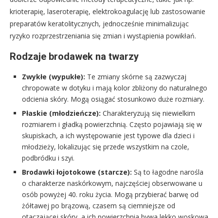
krioterapię, laseroterapię, elektrokoagulację lub zastosowanie
preparatów keratolitycznych, jednocześnie minimalizując
ryzyko rozprzestrzeniania się zmian i wystąpienia powikłań.
Rodzaje brodawek na twarzy
Zwykłe (wypukłe):
Te zmiany skórne są zazwyczaj
chropowate w dotyku i mają kolor zbliżony do naturalnego
odcienia skóry. Mogą osiągać stosunkowo duże rozmiary.
Płaskie (młodzieńcze):
Charakteryzują się niewielkim
rozmiarem i gładką powierzchnią. Często pojawiają się w
skupiskach, a ich występowanie jest typowe dla dzieci i
młodzieży, lokalizując się przede wszystkim na czole,
podbródku i szyi.
Brodawki łojotokowe (starcze):
Są to łagodne narośla
o charakterze naskórkowym, najczęściej obserwowane u
osób powyżej 40. roku życia. Mogą przybierać barwę od
żółtawej po brązową, czasem są ciemniejsze od
otaczającej skóry, a ich powierzchnia bywa lekko woskowa