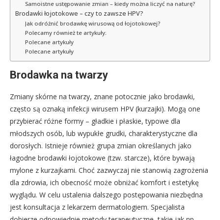
Samoistne ustępowanie zmian – kiedy można liczyć na naturę?
Brodawki łojotokowe – czy to zawsze HPV?
Jak odróżnić brodawkę wirusową od łojotokowej?
Polecamy również te artykuły:
Polecane artykuły
Polecane artykuły
Brodawka na twarzy
Zmiany skórne na twarzy, znane potocznie jako brodawki,
często są oznaką infekcji wirusem HPV (kurzajki). Mogą one
przybierać różne formy – gładkie i płaskie, typowe dla
młodszych osób, lub wypukłe grudki, charakterystyczne dla
dorosłych. Istnieje również grupa zmian określanych jako
łagodne brodawki łojotokowe (tzw. starcze), które bywają
mylone z kurzajkami. Choć zazwyczaj nie stanowią zagrożenia
dla zdrowia, ich obecność może obniżać komfort i estetykę
wyglądu. W celu ustalenia dalszego postępowania niezbędna
jest konsultacja z lekarzem dermatologiem. Specjalista
dobierze odpowiednie metody terapeutyczne, takie jak np.