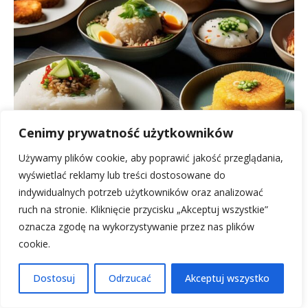
Cenimy prywatność użytkowników
Używamy plików cookie, aby poprawić jakość przeglądania,
Co zrobic z ryzu ugotowanego? Pomysły na
wyświetlać reklamy lub treści dostosowane do
pyszne dania!
indywidualnych potrzeb użytkowników oraz analizować
12 stycznia, 2026
ruch na stronie. Kliknięcie przycisku „Akceptuj wszystkie”
oznacza zgodę na wykorzystywanie przez nas plików
cookie.
Ogórki krokodylki: Perfekcyjnie
chrupiące, pełne smaku!
14 stycznia, 2026
Dostosuj
Odrzucać
Akceptuj wszystko