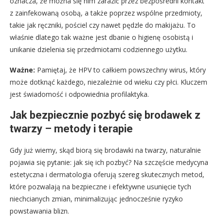
oznacza, że można się nim zarazić przez bezpośredni kontakt
z zainfekowaną osobą, a także poprzez wspólne przedmioty,
takie jak ręczniki, pościel czy nawet pędzle do makijażu. To
właśnie dlatego tak ważne jest dbanie o higienę osobistą i
unikanie dzielenia się przedmiotami codziennego użytku.
Ważne:
Pamiętaj, że HPV to całkiem powszechny wirus, który
może dotknąć każdego, niezależnie od wieku czy płci. Kluczem
jest świadomość i odpowiednia profilaktyka.
Jak bezpiecznie pozbyć się brodawek z
twarzy – metody i terapie
Gdy już wiemy, skąd biorą się brodawki na twarzy, naturalnie
pojawia się pytanie: jak się ich pozbyć? Na szczęście medycyna
estetyczna i dermatologia oferują szereg skutecznych metod,
które pozwalają na bezpieczne i efektywne usunięcie tych
niechcianych zmian, minimalizując jednocześnie ryzyko
powstawania blizn.