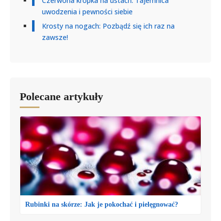
Czerwona kropka na ustach: Tajemnica
uwodzenia i pewności siebie
Krosty na nogach: Pozbądź się ich raz na
zawsze!
Polecane artykuły
Rubinki na skórze: Jak je pokochać i pielęgnować?